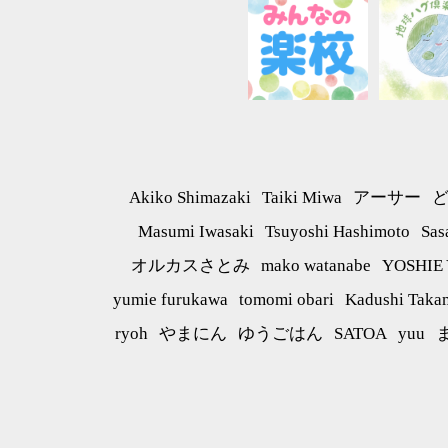
Akiko Shimazaki
Taiki Miwa
アーサー
Masumi Iwasaki
Tsuyoshi Hashimoto
Sas
オルカスさとみ
mako watanabe
YOSHIE
yumie furukawa
tomomi obari
Kadushi Taka
ryoh
やまにん
ゆうごはん
SATOA
yuu