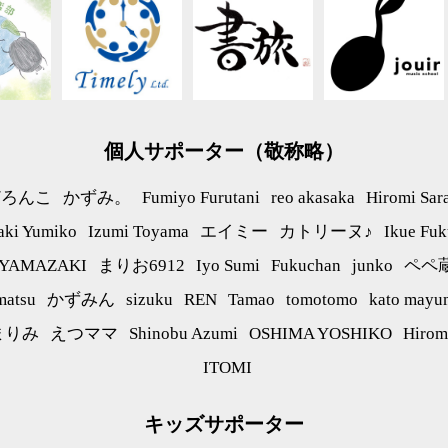
個人サポーター（敬称略）
どろんこ
かずみ。
Fumiyo Furutani
reo akasaka
Hiromi Sar
aki Yumiko
Izumi Toyama
エイミー
カトリーヌ♪
Ikue Fuk
 YAMAZAKI
まりお6912
Iyo Sumi
Fukuchan
junko
ペペ
matsu
かずみん
sizuku
REN
Tamao
tomotomo
kato mayu
まりみ
えつママ
Shinobu Azumi
OSHIMA YOSHIKO
Hirom
ITOMI
キッズサポーター