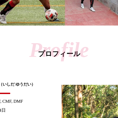
プロフィール
（いしだ ゆうだい）
CMF, DMF
4日