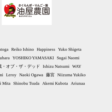
atoga
Reiko Ishino
Happiness
Yuko Shigeta
uhara
YOSHIKO YAMASAKI
Sugai Naomi
蔵・オブ・ザ・デッド
Ishizu Natsumi
WAY
mi
Leroy
Naoki Ogawa
藤宮
Niizuma Yukiko
i Mita
Shinobu Tsuda
Akemi Kubota
Ariunaa