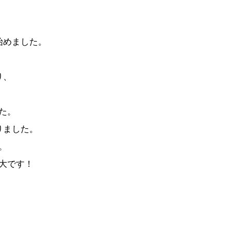
始めました。
り、
た。
りました。
。
大です！