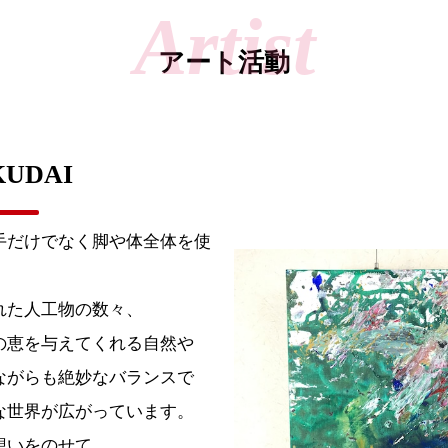
アート活動
UDAI
手だけでなく脚や体全体を使
。
れた人工物の数々、
の恵を与えてくれる自然や
ながらも絶妙なバランスで
な世界が広がっています。
想いをのせて